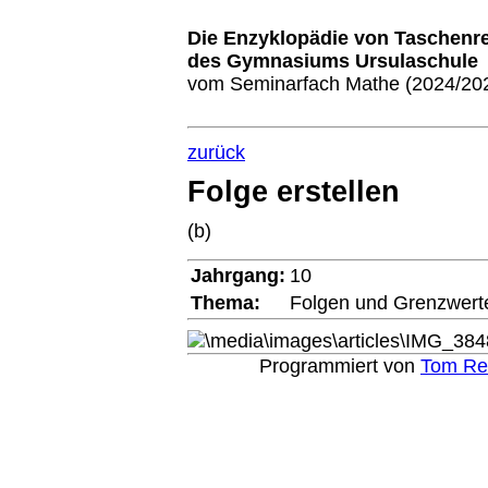
D
ie
E
nzyklopädie
v
on
T
aschenr
des
Gymnasiums Ursulaschule
vom Seminarfach Mathe (2024/20
zurück
Folge erstellen
(b)
Jahrgang:
10
Thema:
Folgen und Grenzwert
Programmiert von
Tom Re