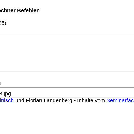
echner
B
efehlen
25)
e
inisch
und Florian Langenberg • Inhalte vom
Seminarfac