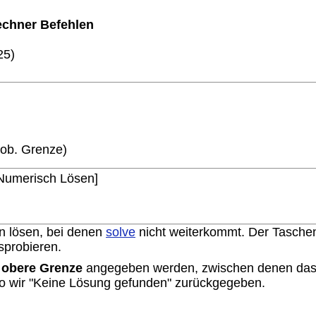
echner
B
efehlen
25)
 ob. Grenze)
[Numerisch Lösen]
n lösen, bei denen
solve
nicht weiterkommt. Der Taschen
sprobieren.
 obere Grenze
angegeben werden, zwischen denen das E
so wir "Keine Lösung gefunden" zurückgegeben.