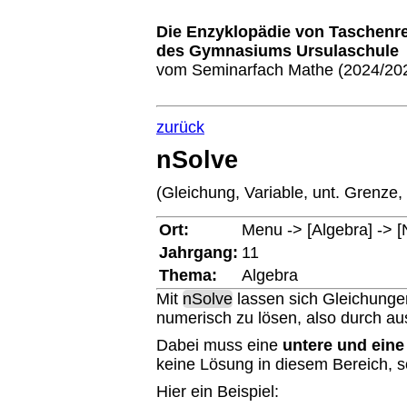
D
ie
E
nzyklopädie
v
on
T
aschenr
des
Gymnasiums Ursulaschule
vom Seminarfach Mathe (2024/20
zurück
nSolve
(Gleichung, Variable, unt. Grenze,
Ort:
Menu -> [Algebra] -> 
Jahrgang:
11
Thema:
Algebra
Mit
nSolve
lassen sich Gleichunge
numerisch zu lösen, also durch au
Dabei muss eine
untere und eine
keine Lösung in diesem Bereich, 
Hier ein Beispiel: